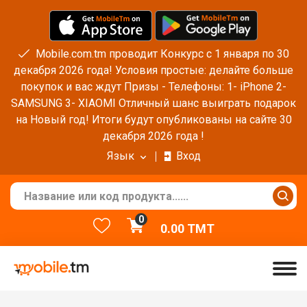
Mobile.com.tm проводит Конкурс с 1 января по 30
декабря 2026 года! Условия простые: делайте больше
покупок и вас ждут Призы - Телефоны: 1- iPhone 2-
SAMSUNG 3- XIAOMI Отличный шанс выиграть подарок
на Новый год! Итоги будут опубликованы на сайте 30
декабря 2026 года !
Язык
Вход
0
0.00
TMT