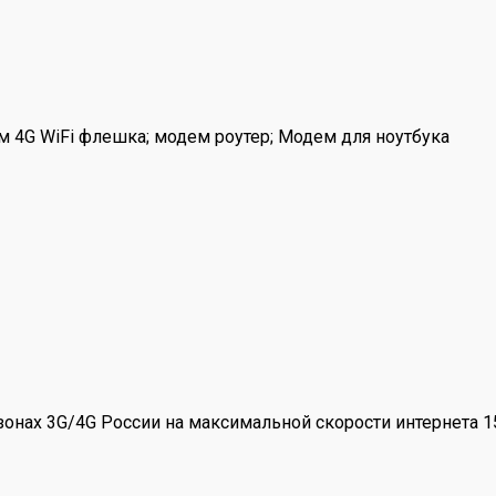
м 4G WiFi флешка; модем роутер; Модем для ноутбука
азонах 3G/4G России на максимальной скорости интернета