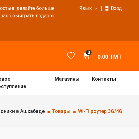
ростые: делайте больше
Язык
Вход
 шанс выиграть подарок
0
0.00
TMT
овое
Магазины
Контакты
оступление
роники в Ашхабаде
Товары
Wi-Fi роутер 3G/4G