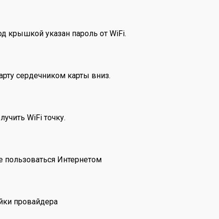
д крышкой указан пароль от WiFi.
арту сердечником карты вниз.
учить WiFi точку.
те пользоваться Интернетом
ойки провайдера