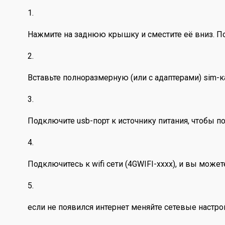
1.
Нажмите на заднюю крышку и сместите её вниз. По
2.
Вставьте полноразмерную (или с адаптерами) sim-к
3.
Подключите usb-порт к источнику питания, чтобы пол
4.
Подключитесь к wifi сети (4GWIFI-xxxx), и вы може
5.
если не появился интернет меняйте сетевые настр