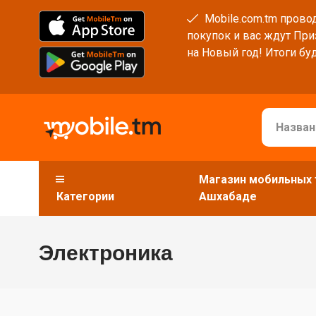
Mobile.com.tm провод
покупок и вас ждут При
на Новый год! Итоги буд
Магазин мобильных 
Категории
Ашхабаде
Электроника