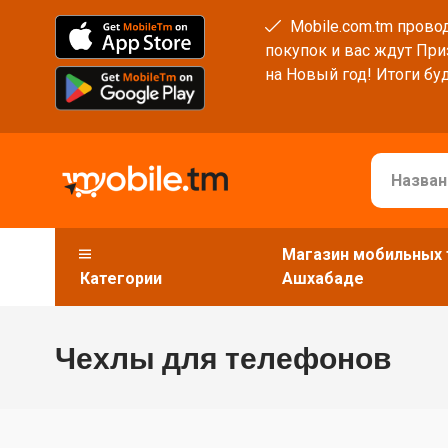
Mobile.com.tm провод
покупок и вас ждут При
на Новый год! Итоги буд
Магазин мобильных 
Категории
Ашхабаде
Чехлы для телефонов