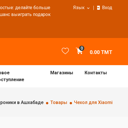
ростые: делайте больше
Язык
Вход
 шанс выиграть подарок
0
0.00
TMT
овое
Магазины
Контакты
оступление
троники в Ашхабаде
Товары
Чехол для Xiaomi