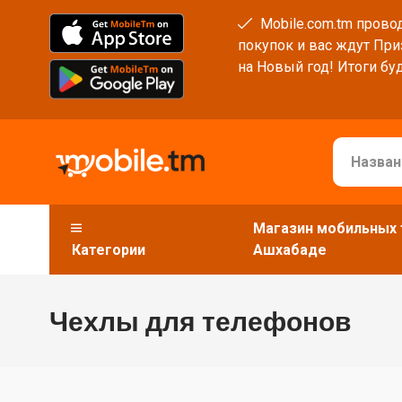
Mobile.com.tm провод
покупок и вас ждут При
на Новый год! Итоги буд
Магазин мобильных 
Категории
Ашхабаде
Чехлы для телефонов