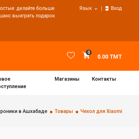
ростые: делайте больше
Язык
Вход
 шанс выиграть подарок
0
0.00
TMT
овое
Магазины
Контакты
оступление
троники в Ашхабаде
Товары
Чехол для Xiaomi