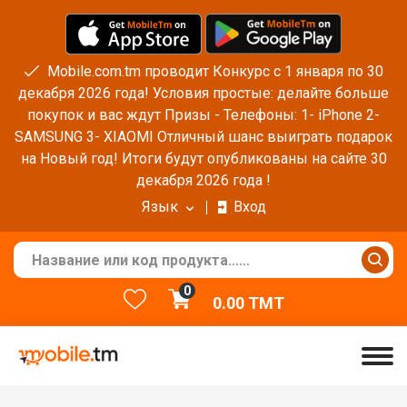
Mobile.com.tm проводит Конкурс с 1 января по 30
декабря 2026 года! Условия простые: делайте больше
покупок и вас ждут Призы - Телефоны: 1- iPhone 2-
SAMSUNG 3- XIAOMI Отличный шанс выиграть подарок
на Новый год! Итоги будут опубликованы на сайте 30
декабря 2026 года !
Язык
Вход
0
0.00
TMT