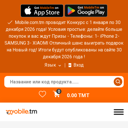
Mobile.com.tm проводит Конкурс с 1 января по 30
декабря 2026 года! Условия простые: делайте больше
покупок и вас ждут Призы - Телефоны: 1- iPhone 2-
SAMSUNG 3- XIAOMI Отличный шанс выиграть подарок
на Новый год! Итоги будут опубликованы на сайте 30
декабря 2026 года !
Язык
Вход
0
0.00
TMT