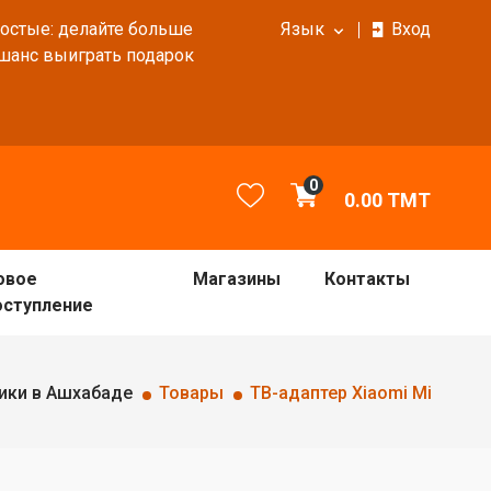
ростые: делайте больше
Язык
Вход
 шанс выиграть подарок
0
0.00
TMT
овое
Магазины
Контакты
оступление
ики в Ашхабаде
Товары
ТВ-адаптер Xiaomi Mi