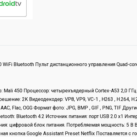
9.0 WiFi Bluetooth Пульт дистанционного управления Quad-
р: Mali 450 Процессор: четырехъядерный Cortex-A53 2,0 ГГ
шение: 2K Видеодекодер: VP8, VP9, ​​VC-1 , H263 , H.264, H
C, Flac, OGG Формат фото: JPG, BMP , GIF , PNG, TIF Другие
tooth: Bluetooth 4.2 Источник питания: порт USB 2.0 x1 Инте
ния: цифровой блок питания. Потребляемая мощность: 5 В Вх
я кнопка Google Assistant Preset Netflix Поставляется с