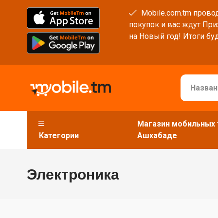
Mobile.com.tm провод
покупок и вас ждут При
на Новый год! Итоги буд
Магазин мобильных 
Категории
Ашхабаде
Электроника