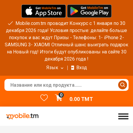
Mobile.com.tm проводит Конкурс с 1 января по 30
декабря 2026 года! Условия простые: делайте больше
покупок и вас ждут Призы - Телефоны: 1- iPhone 2-
SAMSUNG 3- XIAOMI Отличный шанс выиграть подарок
на Новый год! Итоги будут опубликованы на сайте 30
декабря 2026 года !
Язык
Вход
0
0.00
TMT