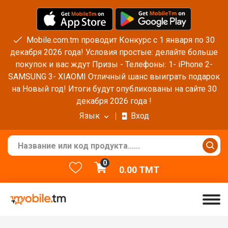
Mobile.com.tm проводит Конкурс с 1 января по 30
декабря 2026 года! Условия простые: делайте больше
покупок и вас ждут Призы - Телефоны: 1- iPhone 2-
SAMSUNG 3- XIAOMI Отличный шанс выиграть подарок
на Новый год! Итоги будут опубликованы на сайте 30
декабря 2026 года !
Язык
Вход
0
0.00
TMT