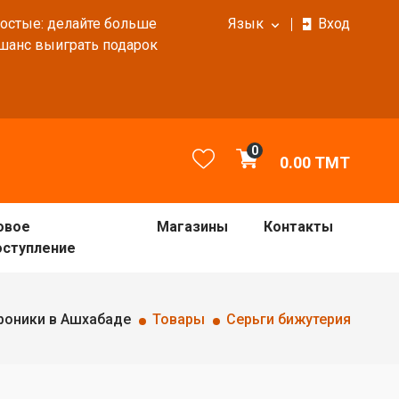
ростые: делайте больше
Язык
Вход
 шанс выиграть подарок
0
0.00
TMT
овое
Магазины
Контакты
оступление
роники в Ашхабаде
Товары
Серьги бижутерия