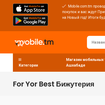
Mobile.com.tm провод
покупок и вас ждут При
на Новый год! Итоги буд
Магазин мобильных 
Категории
Ашхабаде
For Yor Best Бижутерия