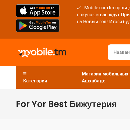
Mobile.com.tm провод
покупок и вас ждут При
на Новый год! Итоги буд
Магазин мобильных 
Категории
Ашхабаде
For Yor Best Бижутерия