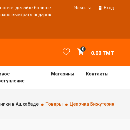
ростые: делайте больше
Язык
Вход
 шанс выиграть подарок
0
0.00
TMT
овое
Магазины
Контакты
оступление
оники в Ашхабаде
Товары
Цепочка Бижутерия