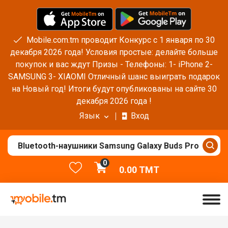
Mobile.com.tm проводит Конкурс с 1 января по 30
декабря 2026 года! Условия простые: делайте больше
покупок и вас ждут Призы - Телефоны: 1- iPhone 2-
SAMSUNG 3- XIAOMI Отличный шанс выиграть подарок
на Новый год! Итоги будут опубликованы на сайте 30
декабря 2026 года !
Язык
Вход
0
0.00
TMT