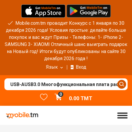
Mobile.com.tm проводит Конкурс с 1 января по 30
декабря 2026 года! Условия простые: делайте больше
покупок и вас ждут Призы - Телефоны: 1- iPhone 2-
SAMSUNG 3- XIAOMI Отличный шанс выиграть подарок
на Новый год! Итоги будут опубликованы на сайте 30
декабря 2026 года !
Язык
Вход
0
0.00
TMT