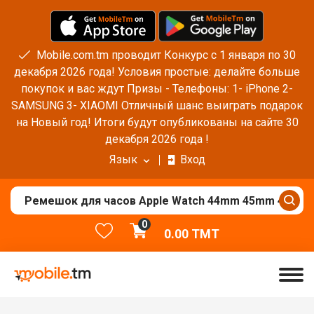
Mobile.com.tm проводит Конкурс с 1 января по 30
декабря 2026 года! Условия простые: делайте больше
покупок и вас ждут Призы - Телефоны: 1- iPhone 2-
SAMSUNG 3- XIAOMI Отличный шанс выиграть подарок
на Новый год! Итоги будут опубликованы на сайте 30
декабря 2026 года !
Язык
Вход
0
0.00
TMT